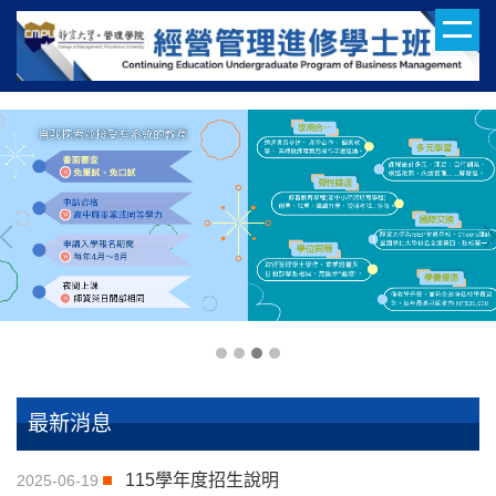
跳
到
主
要
內
容
區
最新消息
115學年度招生說明
2025-06-19